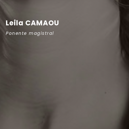
L
e
i
l
a
C
A
M
A
O
U
P
o
n
e
n
t
e
m
a
g
i
s
t
r
a
l